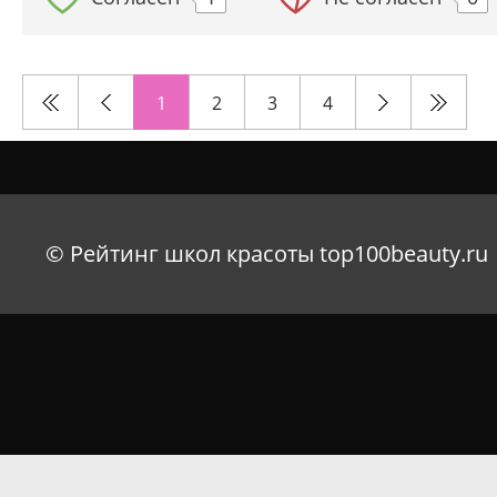
1
2
3
4
© Рейтинг школ красоты top100beauty.ru