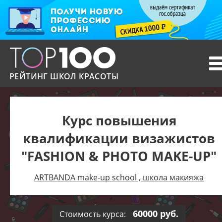
T
n
РЕЙТИНГ ШКОЛ КРАСОТЫ
Курс повышения
квалификации визажистов
"FASHION & PHOTO MAKE-UP"
ARTBANDA make-up school , школа макияжа
60000 руб.
Стоимость курса: