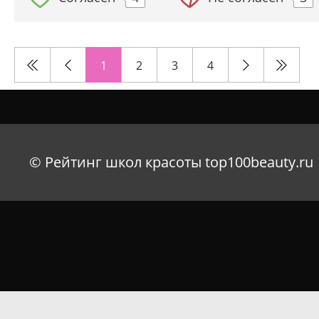
1
2
3
4
© Рейтинг школ красоты top100beauty.ru