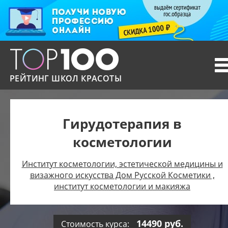
T
n
РЕЙТИНГ ШКОЛ КРАСОТЫ
Гирудотерапия в
косметологии
Институт косметологии, эстетической медицины и
визажного искусства Дом Русской Косметики ,
институт косметологии и макияжа
14490 руб.
Стоимость курса: