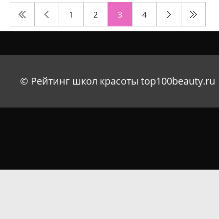
1
2
3
4
© Рейтинг школ красоты top100beauty.ru