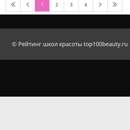
1
2
3
4
© Рейтинг школ красоты top100beauty.ru