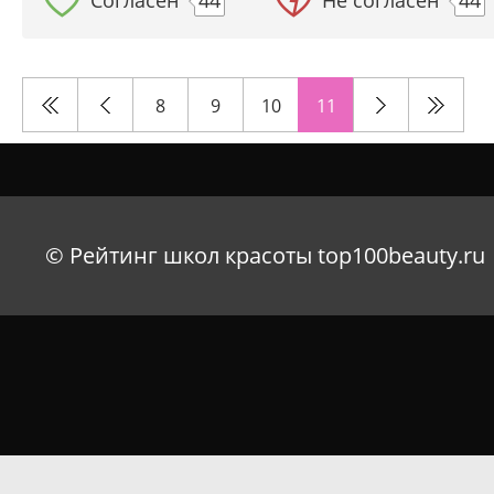
Согласен
44
Не согласен
44
8
9
10
11
© Рейтинг школ красоты top100beauty.ru