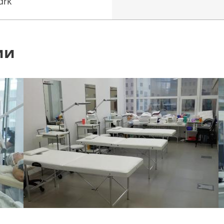
drk
ии