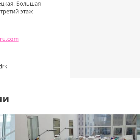
ецкая, Большая
, третий этаж
cru.com
drk
ии