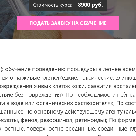
8900 руб.
Стоимость курса:
ПОДАТЬ ЗАЯВКУ НА ОБУЧЕНИЕ
): обучение проведению процедуры в летнее врем
вию на живые клетки (едкие, токсические, влияющ
овреждения живых клеток кожи, развития воспален
вие без повреждения); По необходимости нейтра
ти в воде или органических растворителях; По сос
анные); По основному действующему агенту (альф
слоты, фенол, резорцинол, ретиноиды); По форме (
хностные, поверхностно-срединные, срединные, гл