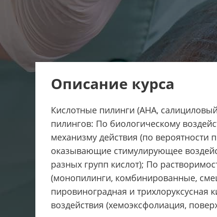
Описание курса
Кислотные пилинги (AHA, салициловый
пилингов: По биологическому воздейст
механизму действия (по вероятности п
оказывающие стимулирующее воздейст
разных групп кислот); По растворимос
(монопилинги, комбинированные, смеш
пировиноградная и трихлоруксусная ки
воздействия (хемоэксфолиация, повер