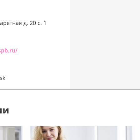
ретная д. 20 с. 1
spb.ru/
sk
ии