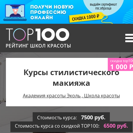
T
n
РЕЙТИНГ ШКОЛ КРАСОТЫ
скидка top10
1 000 
Курсы стилистического
макияжа
Академия красоты Эколь , Школа красоты
7500 руб.
Стоимость курса:
6500 руб.
Стоимость курса со скидкой TOP100: