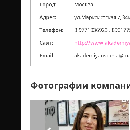
Город:
Москва
Адрес:
ул.Марксистская д 34
Телефон:
8 9771036923 , 89017
Сайт:
http://www.akademiy
Email:
akademiyauspeha@mai
Фотографии компан