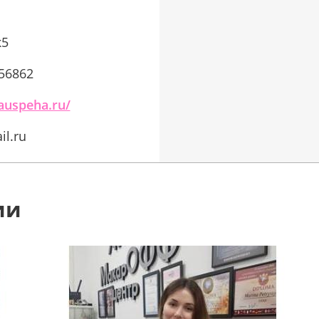
к5
756862
auspeha.ru/
l.ru
ии