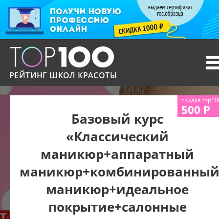
T
n
РЕЙТИНГ ШКОЛ КРАСОТЫ
скидка top10
500 Р
Базовый курс
«Классический
маникюр+аппаратный
маникюр+комбинированны
маникюр+идеальное
покрытие+салонные