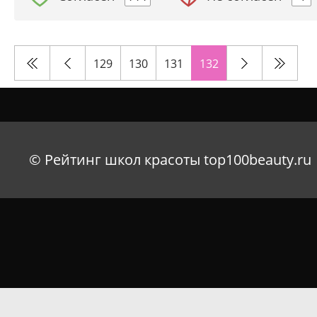
129
130
131
132
© Рейтинг школ красоты top100beauty.ru