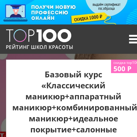
T
n
РЕЙТИНГ ШКОЛ КРАСОТЫ
скидка top10
500 Р
Базовый курс
«Классический
маникюр+аппаратный
маникюр+комбинированны
маникюр+идеальное
покрытие+салонные