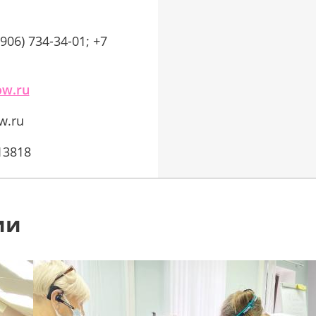
(906) 734-34-01; +7
ow.ru
w.ru
13818
ии