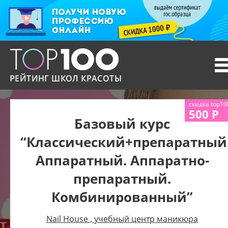
T
n
РЕЙТИНГ ШКОЛ КРАСОТЫ
скидка top10
500 Р
Базовый курс
“Классический+препаратный
Аппаратный. Аппаратно-
препаратный.
Комбинированный”
Nail House , учебный центр маникюра