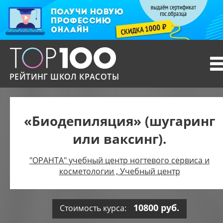
T
n
РЕЙТИНГ ШКОЛ КРАСОТЫ
«Биодепиляция» (шугаринг
или ваксинг).
"ОРАНТА" учебный центр ногтевого сервиса и
косметологии , Учебный центр
10800 руб.
Стоимость курса: