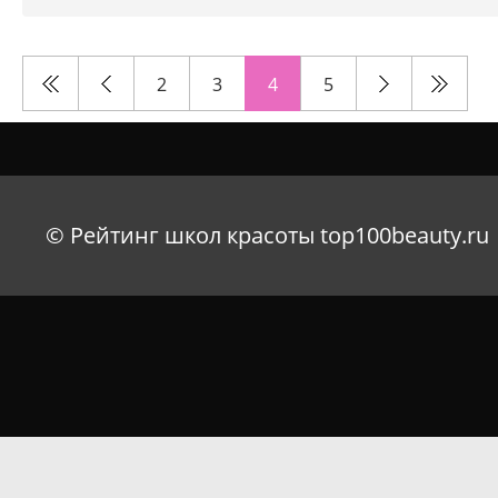
2
3
4
5
© Рейтинг школ красоты top100beauty.ru