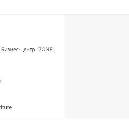
 Бизнес-центр "7ONE",
/
itute