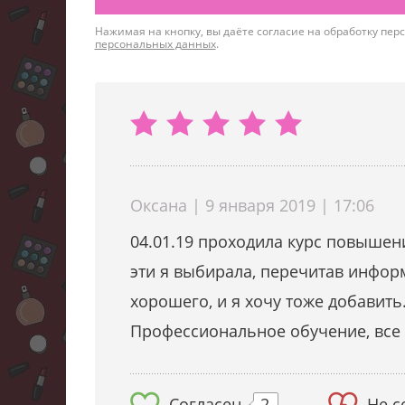
Нажимая на кнопку, вы даёте согласие на обработку пе
персональных данных
.
Оксана | 9 января 2019 | 17:06
04.01.19 проходила курс повышен
эти я выбирала, перечитав инфор
хорошего, и я хочу тоже добавить
Профессиональное обучение, все с
Согласен
2
Не с