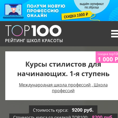
T
n
РЕЙТИНГ ШКОЛ КРАСОТЫ
скидка top10
1 000 
Курсы стилистов для
начинающих. 1-я ступень
Международная школа профессий , Школа
профессий
9200 руб.
Стоимость курса:
8200 руб.
Стоимость курса со скидкой TOP100: