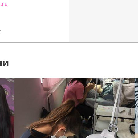
.ru
on
ии