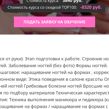
3840 руб.
Стоимость курса:
-8320 руб.
Стоимость курса со скидкой TOP100:
ПОДАТЬ ЗАЯВКУ НА ОБУЧЕНИЕ
я от руки): Этап подготовки к работе. Строение но
тей. Заболевание ногтей (без фото) Формы ногте
ошаговое: наращивание ногтей на формах , коррек
ектронном виде: Этика поведения в салоне красоты
ней ногтей Грибковые болезни ногтей Вросшие но
 по подбору материалов Техническая характерист
ятия: Техника выполнения маникюра и педикюра (к
ращивание на формах / наращивание на формах с п