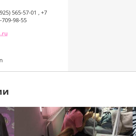
(925) 565-57-01 , +7
6-709-98-55
.ru
on
ии