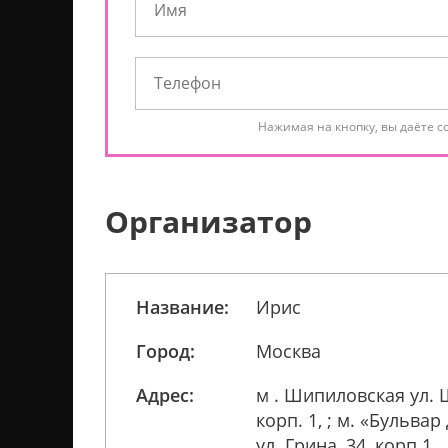
Нажимая на кнопку, вы даёте с
Организатор
Название:
Ирис
Город:
Москва
Адрес:
м . Шипиловская ул. 
корп. 1, ; м. «Бульва
ул. Грина, 34, корп.1