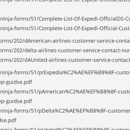
ninja-forms/51/Complete-List-Of-Expedi-OfficialDS
ninja-forms/51/Complete-List-Of-Expedi-Official-Cu
forms/202/dAmerican-airlines-customer-service-cont
orms/202/delta-airlines-customer-service-contact-nu
orms/202/dAUnited-airlines-customer-service-contac
s/ninja-forms/51/prExpedia%C2%AE%EF%B8%8F-cust
ep-guidse.pdf
s/ninja-forms/51/pAmerican%C2%AE%EF%B8%8F-cust
ep-guidse.pdf
s/ninja-forms/51/pDelta%C2%AE%EF%B8%8F-customer
dse.pdf
s/ninja-forms/51/pUnited%C2%AE%EF%B8%8F-custome