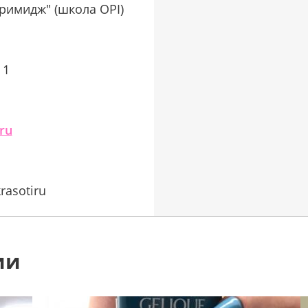
римидж" (школа OPI)
 1
.ru
rasotiru
ии