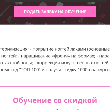
ПОДАТЬ ЗАЯВКУ НА ОБУЧЕНИЕ
стерилизация; - покрытие ногтей лаками (основные 
 ногтей; - наращивание «френч» на формах; - нар
нтактной зоны; - коррекция искусственных ногтей;
промокод "ТОП-100" и получи скидку 1000р на кур
Обучение со скидкой