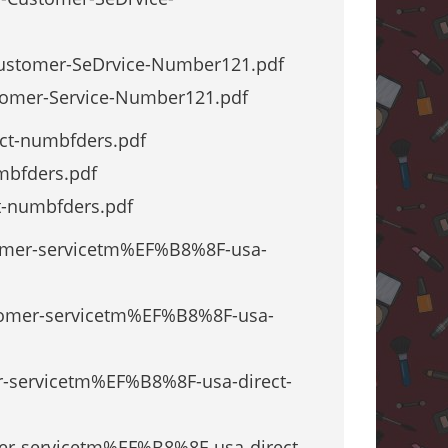
-Customer-SeDrvice-Number121.pdf
stomer-Service-Number121.pdf
act-numbfders.pdf
mbfders.pdf
t-numbfders.pdf
omer-servicetm%EF%B8%8F-usa-
omer-servicetm%EF%B8%8F-usa-
-servicetm%EF%B8%8F-usa-direct-
r-servicetm%EF%B8%8F-usa-direct-